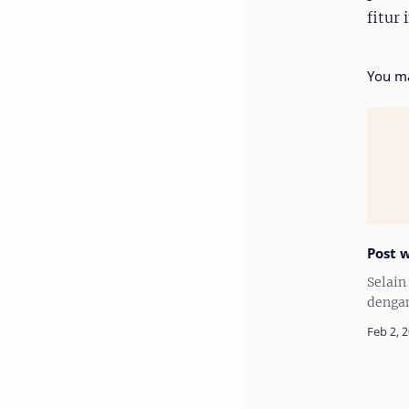
fitur
You ma
Post 
Selain
dengan
juga m
koment