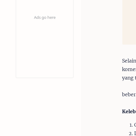
Selai
komen
yang 
beber
Keleb