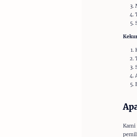
Keku
Apa
Kami 
pemil